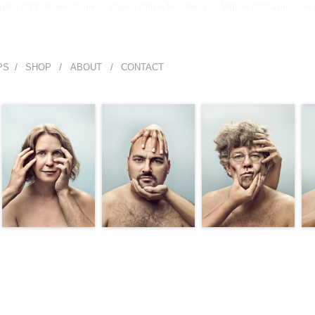
igliori Siti Di Poker Online
Casino Online Non Aams
Migliori Siti Casino No
/
/
/
PS
SHOP
ABOUT
CONTACT