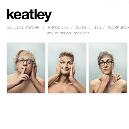
Migliori Casino Non Aams
I M
/
/
/
/
SELECTED WORK
PROJECTS
BLOG
BTS
WORKSHO
WEXLEY SCHOOL FOR GIRLS